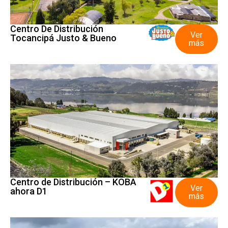
Centro De Distribución
Ver
Tocancipá Justo & Bueno
más
Centro de Distribución – KOBA
Ver
ahora D1
más