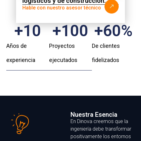
logísticos y de construcción.
Hable con nuestro asesor técnico
+
10
+
100
+
60
%
Años de
Proyectos
De clientes
experiencia
ejecutados
fidelizados
Nuestra Esencia
En Dinova creemos que la
ingeniería debe transformar
positivamente los entornos